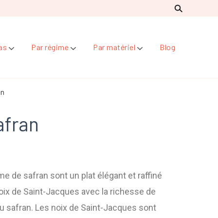
as
Par régime
Par matériel
Blog
an
afran
e de safran sont un plat élégant et raffiné
noix de Saint-Jacques avec la richesse de
du safran. Les noix de Saint-Jacques sont