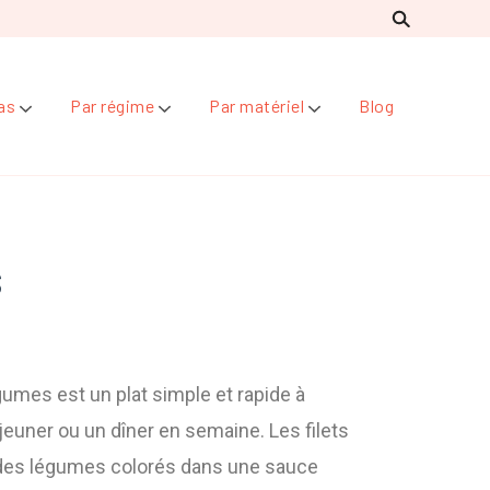
as
Par régime
Par matériel
Blog
s
gumes est un plat simple et rapide à
éjeuner ou un dîner en semaine. Les filets
 des légumes colorés dans une sauce