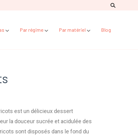
as
Par régime
Par matériel
Blog
ts
icots est un délicieux dessert
leur la douceur sucrée et acidulée des
bricots sont disposés dans le fond du