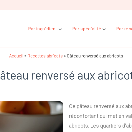
Par ingrédient
Par spécialité
Par rep
Accueil
»
Recettes abricots
»
Gâteau renversé aux abricots
âteau renversé aux abrico
Ce gâteau renversé aux abr
réconfortant qui met en va
abricots. Les quartiers d’a